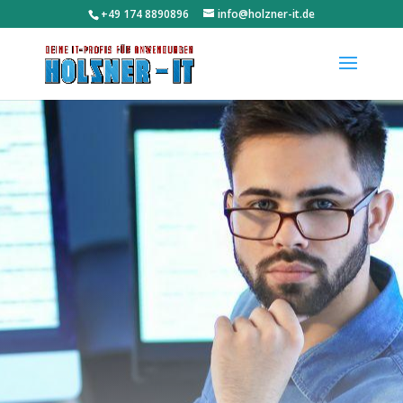
‭+49 174 8890896‬
info@holzner-it.de