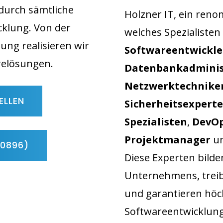
 durch sämtliche
Holzner IT, ein ren
klung. Von der
welches Spezialisten
ung realisieren wir
Softwareentwickle
relösungen.
Datenbankadminis
Netzwerktechnike
ELLEN
Sicherheitsexpert
Spezialisten
,
DevOp
Projektmanager
u
90896)
Diese Experten bilde
Unternehmens, trei
und garantieren höch
Softwareentwicklung