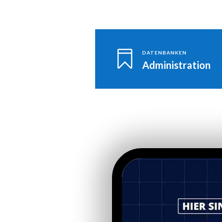

DATENBANKEN
Administration