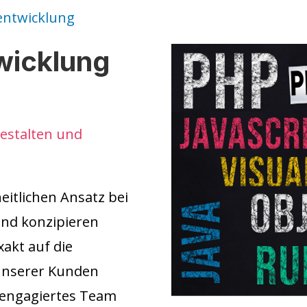
entwicklung
wicklung
gestalten und
eitlichen Ansatz bei
und konzipieren
xakt auf die
 unserer Kunden
 engagiertes Team