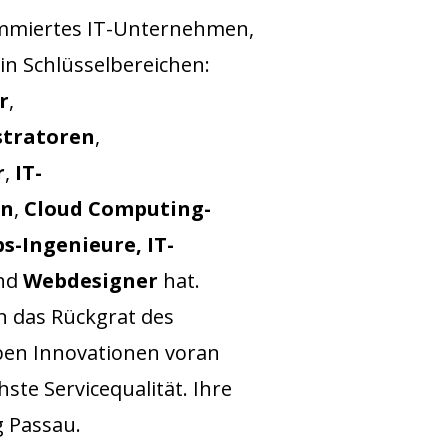
ommiertes IT-Unternehmen,
 in Schlüsselbereichen:
r
,
tratoren
,
r
,
IT-
en
,
Cloud Computing-
s-Ingenieure,
IT-
nd
Webdesigner
hat.
n das Rückgrat des
ben Innovationen voran
ste Servicequalität. Ihre
 Passau.