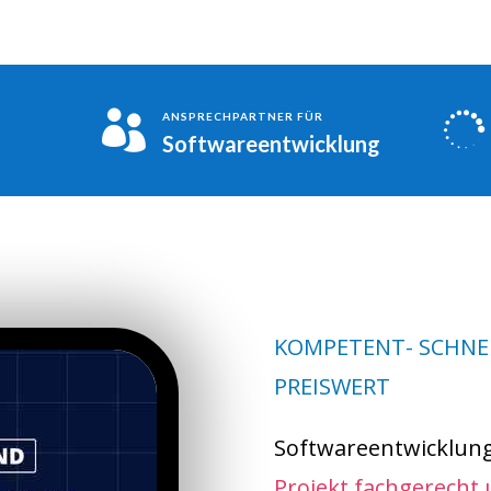


ANSPRECHPARTNER FÜR
Softwareentwicklung
KOMPETENT- SCHNEL
PREISWERT
Softwareentwicklun
Projekt fachgerecht