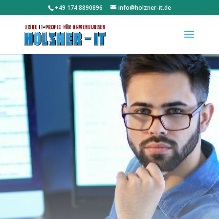
‭+49 174 8890896‬
info@holzner-it.de